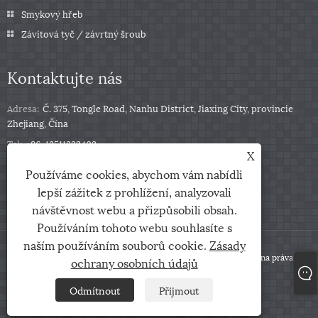
Smykový hřeb
Závitová tyč / závrtný šroub
Kontaktujte nás
Adresa:
Č. 375, Tongle Road, Nanhu District, Jiaxing City, provincie
Zhejiang, Čína
Tel:
+86-13511332403
X
Telefon:
+86-13511332403
Používáme cookies, abychom vám nabídli
E-mailem:
sales@qbfastener.cn
lepší zážitek z prohlížení, analyzovali
návštěvnost webu a přizpůsobili obsah.
Používáním tohoto webu souhlasíte s
naším používáním souborů cookie.
Zásady
Copyright © 2024 Jiaxing City Qunbang Hardware Co, Ltd. Všechna práva
ochrany osobních údajů
vyhrazena
Odmítnout
Přijmout
Links
Sitemap
RSS
XML
Zásady ochrany osobních údajů