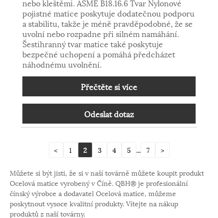
nebo kleštěmi. ASME B18.16.6 Tvar Nylonové
pojistné matice poskytuje dodatečnou podporu
a stabilitu, takže je méně pravděpodobné, že se
uvolní nebo rozpadne při silném namáhání.
Šestihranný tvar matice také poskytuje
bezpečné uchopení a pomáhá předcházet
náhodnému uvolnění.
Přečtěte si více
Odeslat dotaz
<
1
2
3
4
5
...
7
>
Můžete si být jisti, že si v naší továrně můžete koupit produkt
Ocelová matice vyrobený v Číně. QBH® je profesionální
čínský výrobce a dodavatel Ocelová matice, můžeme
poskytnout vysoce kvalitní produkty. Vítejte na nákup
produktů z naší továrny.