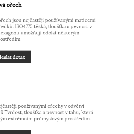
vá ořech
řech jsou nejčastěji používanými maticemi
ředků. ISO4775 těžká, tloušťka a pevnost v
 hexagonu umožňují odolat některým
ostředím.
eslat dotaz
jčastěji používanými ořechy v odvětví
 Tvrdost, tloušťka a pevnost v tahu, která
rým extrémním průmyslovým prostředím.