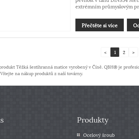
extrémním průmyslovým pr
Přečtěte si více
Od
<
1
2
>
it produkt Těžká šestihranná matice vyrobený v Číně. QBH® je profesi
Vítejte na nákup produktů z naší továrny.
s
Produkty
Ocelový šroub