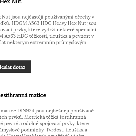
Hex Nut
ut jsou nejčastěji používanými ořechy v
ředků. HDGM A563 HDG Heavy Hex Nut jsou
jovací prvky, které vydrží některé speciální
 A563 HDG těžkosti, tloušťka a pevnost v
olat některým extrémním průmyslovým
eslat dotaz
šestihranná matice
 matice DIN934 jsou nejběžněji používané
ích prvků. Metrická těžká šestihranná
ě pevné a odolné spojovací prvky, které
ůmyslové podmínky. Tvrdost, tloušťka a
ric Heavy Hex Match umožňují odolat