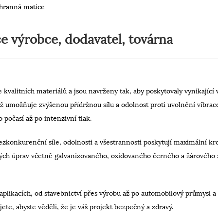
ihranná matice
e výrobce, dodavatel, továrna
kvalitních materiálů a jsou navrženy tak, aby poskytovaly vynikající
což umožňuje zvýšenou přídržnou sílu a odolnost proti uvolnění vibr
očasí až po intenzivní tlak.
zkonkurenční síle, odolnosti a všestrannosti poskytují maximální kr
ých úprav včetně galvanizovaného, ​​oxidovaného černého a žárového z
aplikacích, od stavebnictví přes výrobu až po automobilový průmysl a 
jete, abyste věděli, že je váš projekt bezpečný a zdravý.