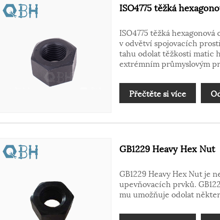
ISO4775 těžká hexagono
ISO4775 těžká hexagonová o
v odvětví spojovacích prost
tahu odolat těžkosti matic
extrémním průmyslovým pr
Přečtěte si více
Od
GB1229 Heavy Hex Nut
GB1229 Heavy Hex Nut je ne
upevňovacích prvků. GB1229
mu umožňuje odolat někte