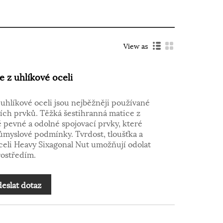
View as
e z uhlíkové oceli
uhlíkové oceli jsou nejběžněji používané
ích prvků. Těžká šestihranná matice z
ně pevné a odolné spojovací prvky, které
ůmyslové podmínky. Tvrdost, tloušťka a
celi Heavy Sixagonal Nut umožňují odolat
ostředím.
eslat dotaz