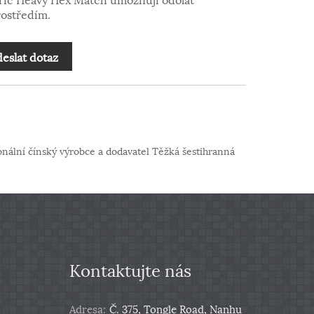
ostředím.
eslat dotaz
onální čínský výrobce a dodavatel Těžká šestihranná
Kontaktujte nás
Adresa:
Č. 375, Tongle Road, Nanhu