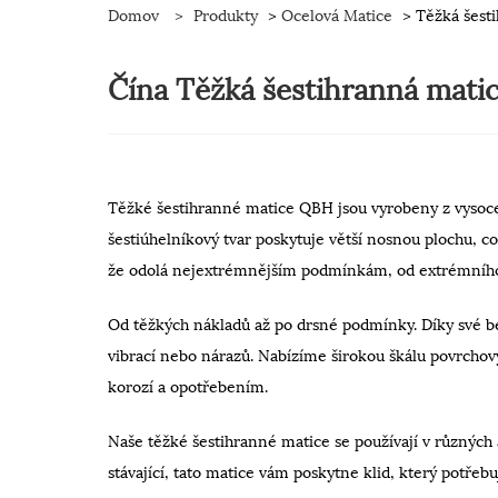
Domov
>
Produkty
>
Ocelová Matice
> Těžká šest
Čína Těžká šestihranná matic
Těžké šestihranné matice QBH jsou vyrobeny z vysoce 
šestiúhelníkový tvar poskytuje větší nosnou plochu, 
že odolá nejextrémnějším podmínkám, od extrémního p
Od těžkých nákladů až po drsné podmínky. Díky své be
vibrací nebo nárazů. Nabízíme širokou škálu povrchov
korozí a opotřebením.
Naše těžké šestihranné matice se používají v různých 
stávající, tato matice vám poskytne klid, který potřebu