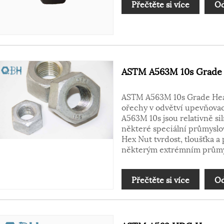
Přečtěte si více
Od
ASTM A563M 10s Grade
ASTM A563M 10s Grade Heav
ořechy v odvětví upevňovac
A563M 10s jsou relativně si
některé speciální průmys
Hex Nut tvrdost, tloušťka a
některým extrémním průmy
Přečtěte si více
Od