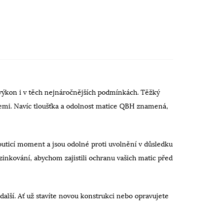
 výkon i v těch nejnáročnějších podmínkách. Těžký
acemi. Navíc tloušťka a odolnost matice QBH znamená,
outicí moment a jsou odolné proti uvolnění v důsledku
inkování, abychom zajistili ochranu vašich matic před
další. Ať už stavíte novou konstrukci nebo opravujete