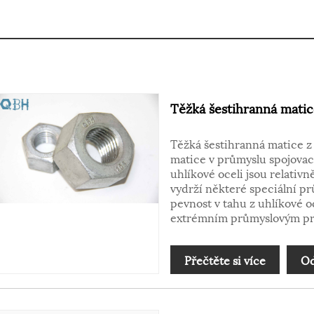
Těžká šestihranná matic
Těžká šestihranná matice z 
matice v průmyslu spojovac
uhlíkové oceli jsou relativ
vydrží některé speciální pr
pevnost v tahu z uhlíkové o
extrémním průmyslovým pr
Přečtěte si více
Od