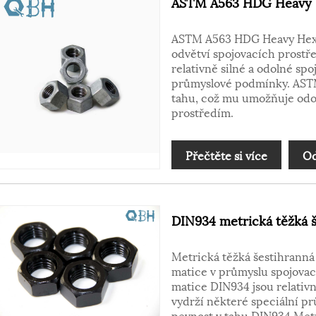
ASTM A563 HDG Heavy 
ASTM A563 HDG Heavy Hex N
odvětví spojovacích prost
relativně silné a odolné spo
průmyslové podmínky. ASTM
tahu, což mu umožňuje od
prostředím.
Přečtěte si více
Od
DIN934 metrická těžká 
Metrická těžká šestihranná
matice v průmyslu spojovac
matice DIN934 jsou relativn
vydrží některé speciální pr
pevnost v tahu DIN934 Met