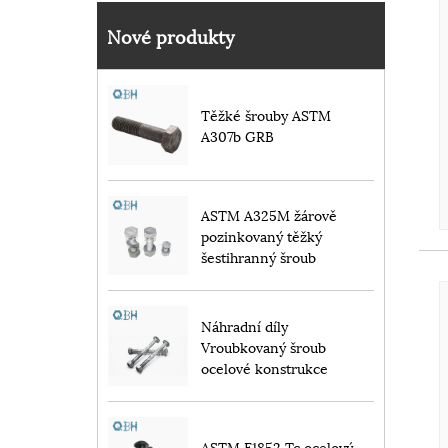
Nové produkty
Těžké šrouby ASTM
A307b GRB
ASTM A325M žárově
pozinkovaný těžký
šestihranný šroub
Náhradní díly
Vroubkovaný šroub
ocelové konstrukce
ASTM F1852 Tc ocelový