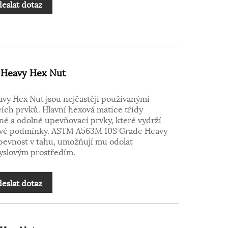
eslat dotaz
 Heavy Hex Nut
y Hex Nut jsou nejčastěji používanými
ích prvků. Hlavní hexová matice třídy
lné a odolné upevňovací prvky, které vydrží
lové podmínky. ASTM A563M 10S Grade Heavy
 pevnost v tahu, umožňují mu odolat
slovým prostředím.
eslat dotaz