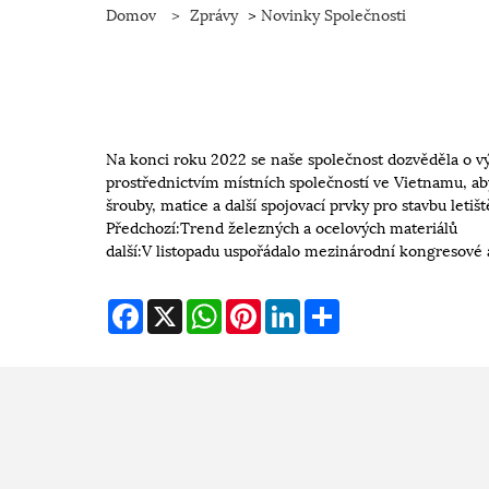
Domov
>
Zprávy
>
Novinky Společnosti
Na konci roku 2022 se naše společnost dozvěděla o vý
prostřednictvím místních společností ve Vietnamu, aby
šrouby, matice a další spojovací prvky pro stavbu letišt
Předchozí:
Trend železných a ocelových materiálů
další:
V listopadu uspořádalo mezinárodní kongresové a
Facebook
X
WhatsApp
Pinterest
LinkedIn
Share