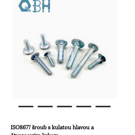
ISO8677 šroub s kulatou hlavou a
čtvercovým krkem