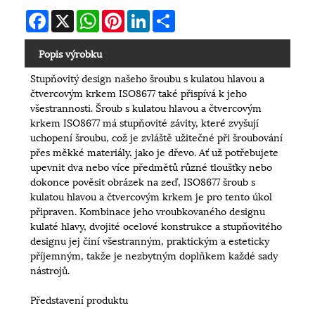
Facebook
X
WhatsApp
Pinterest
LinkedIn
Share
Popis výrobku
Stupňovitý design našeho šroubu s kulatou hlavou a
čtvercovým krkem ISO8677 také přispívá k jeho
všestrannosti. Šroub s kulatou hlavou a čtvercovým
krkem ISO8677 má stupňovité závity, které zvyšují
uchopení šroubu, což je zvláště užitečné při šroubování
přes měkké materiály, jako je dřevo. Ať už potřebujete
upevnit dva nebo více předmětů různé tloušťky nebo
dokonce pověsit obrázek na zeď, ISO8677 šroub s
kulatou hlavou a čtvercovým krkem je pro tento úkol
připraven. Kombinace jeho vroubkovaného designu
kulaté hlavy, dvojité ocelové konstrukce a stupňovitého
designu jej činí všestranným, praktickým a esteticky
příjemným, takže je nezbytným doplňkem každé sady
nástrojů.
Představení produktu