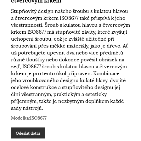
Stupňovitý design našeho šroubu s kulatou hlavou
a čtvercovým krkem ISO8677 také přispívá k jeho
všestrannosti. Šroub s kulatou hlavou a čtvercovým
krkem ISO8677 má stupňovité závity, které zvyšují
uchopení šroubu, což je zvláště užitečné při
šroubování přes měkké materiály, jako je dřevo. Ať
už potřebujete upevnit dva nebo více předmětů
různé tloušťky nebo dokonce pověsit obrázek na
zeď, ISO8677 šroub s kulatou hlavou a čtvercovým
krkem je pro tento úkol připraven. Kombinace
jeho vroubkovaného designu kulaté hlavy, dvojité
ocelové konstrukce a stupňovitého designu jej
činí všestranným, praktickým a esteticky
příjemným, takže je nezbytným doplňkem každé
sady nástrojů.
Modelka:ISO8677
Odeslat dotaz