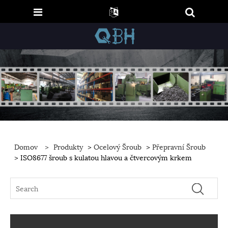
Domov
>
Produkty
>
Ocelový Šroub
>
Přepravní Šroub
> ISO8677 šroub s kulatou hlavou a čtvercovým krkem