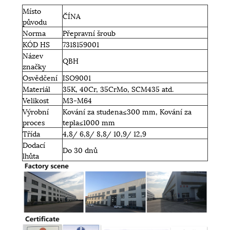
Místo
ČÍNA
původu
Norma
Přepravní šroub
KÓD HS
7318159001
Název
QBH
značky
Osvědčení
ISO9001
Materiál
35K, 40Cr, 35CrMo, SCM435 atd.
Velikost
M3-M64
Výrobní
Kování za studena≤300 mm, Kování za
proces
tepla≤1000 mm
Třída
4,8/ 6,8/ 8,8/ 10,9/ 12,9
Dodací
Do 30 dnů
lhůta