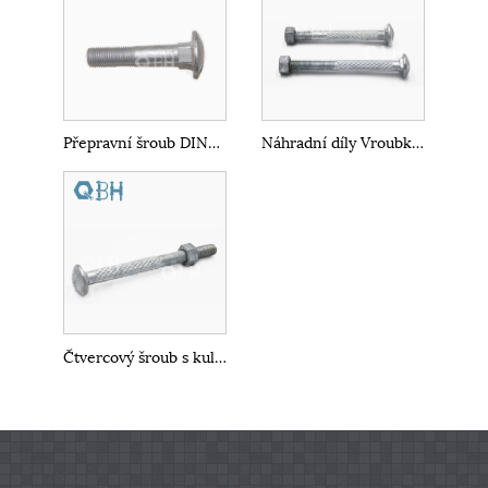
Přepravní šroub DIN603
Náhradní díly Vroubkovaný šroub s dvojitou ocelovou konstrukcí s kulatou hlavou
Čtvercový šroub s kulatou hlavou ISO8678