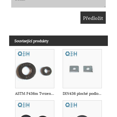
Související produkty
ASTM F436m Tvrzená HDG plochá podložka
DIN436 ploché podložky Čtvercová podložka