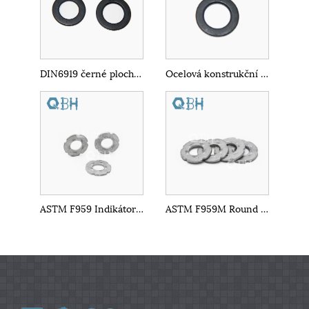
DIN6919 černé ploché podložky z uhlíkové oceli
Ocelová konstrukční plochá podložka
ASTM F959 Indikátor přímého napětí ploché podložky
ASTM F959M Round Flat Special Gasket