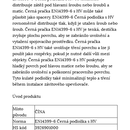
distribuuje zátěž pod hlavami šroubu nebo šroubů a
matic. Černá pračka EN14399-6 s HV může také
působit jako spacery. EN14399-6 Černá podložka s HV
rovnoměrně distribuuje tlak, když je utažen šroub nebo
šroub. Černá pračka EN14399-6 s HV je tenká, destička
zvyšuje plochu povrchu, aby se zabránilo uvolnění a
vytažení spojovacího prostředku. Černá pračka
EN14399-6 s HV také uvolňuje tření povrchu a lze ji
použít jako rozpěrky, pokud je nutné další vůli mezi
objekty. Černá pračka EN14399-6 s HV poskytuje
hladký povrch pod hlavou matice nebo šroubu, aby se
zabránilo uvolnění a poškození pracovního povrchu.
Tyto kulaté podložky také minimalizují teplo a tření
během instalace závitového upevňovače.
Úvod produktu
Místo
ČÍNA
původu
Norma
EN14399-6 Černá podložka s HV
HS kód
3926901000