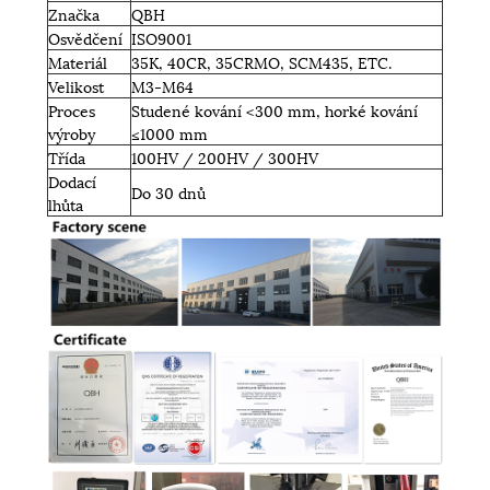
Značka
QBH
Osvědčení
ISO9001
Materiál
35K, 40CR, 35CRMO, SCM435, ETC.
Velikost
M3-M64
Proces
Studené kování <300 mm, horké kování
výroby
≤1000 mm
Třída
100HV / 200HV / 300HV
Dodací
Do 30 dnů
lhůta