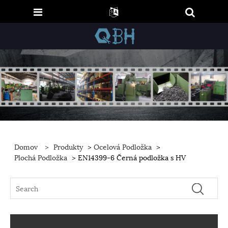
Domov
>
Produkty
>
Ocelová Podložka
>
Plochá Podložka
> EN14399-6 Černá podložka s HV