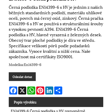
Černá podložka EN14399-6 s HV je jedním z našich
běžných standardních podloží, materiálu uhlíkové
oceli, povrch má černý oxid, zinkový. Černá pračka
EN14399-6 s HV se používá s strukturálními šrouby
s vysokou pevností A394. EN14399-6 Černá
podložka s HV, hlavně vyrazená z železných desek.
Obecný tvar ploché podložky je díra ve středu.
Specifikace velikosti pórů podle požadavků
zákazníka. Vysoce kvalitní a nižší cena. Naše
společnost má certifikáty ISO9001.
Modelka:En14399-6
Odeslat dotaz
Facebook
X
WhatsApp
Pinterest
LinkedIn
Share
Popis výrobku
EN14399-6 Černá podložka s HV rovnoměrně