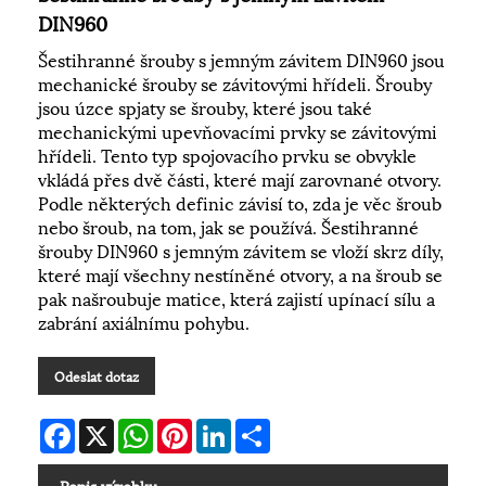
DIN960
Šestihranné šrouby s jemným závitem DIN960 jsou
mechanické šrouby se závitovými hřídeli. Šrouby
jsou úzce spjaty se šrouby, které jsou také
mechanickými upevňovacími prvky se závitovými
hřídeli. Tento typ spojovacího prvku se obvykle
vkládá přes dvě části, které mají zarovnané otvory.
Podle některých definic závisí to, zda je věc šroub
nebo šroub, na tom, jak se používá. Šestihranné
šrouby DIN960 s jemným závitem se vloží skrz díly,
které mají všechny nestíněné otvory, a na šroub se
pak našroubuje matice, která zajistí upínací sílu a
zabrání axiálnímu pohybu.
Odeslat dotaz
Facebook
X
WhatsApp
Pinterest
LinkedIn
Share
Popis výrobku