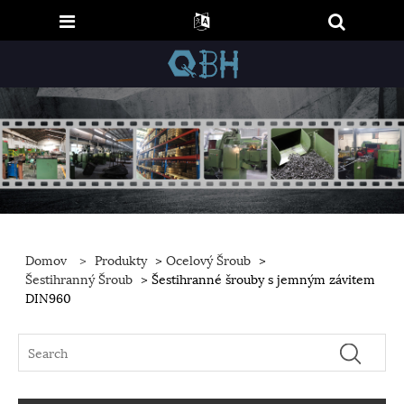
Domov
>
Produkty
>
Ocelový Šroub
>
Šestihranný Šroub
> Šestihranné šrouby s jemným závitem
DIN960