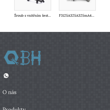
Šroub s vnitřním šestihranem DIN912
F3125A325A325mA490A490m Šestihranný šroub z uhlíkové oceli
O nás
Produkty