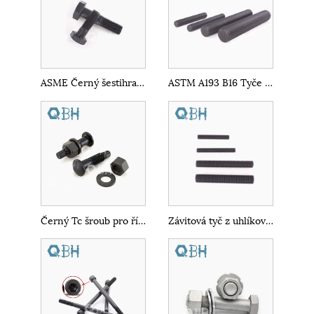
ASME Černý šestihranný šroub s polovičním závitem
ASTM A193 B16 Tyče s plným závitem
Černý Tc šroub pro řízení vysokého střihu
Závitová tyč z uhlíkové oceli ASTM A307 třídy B