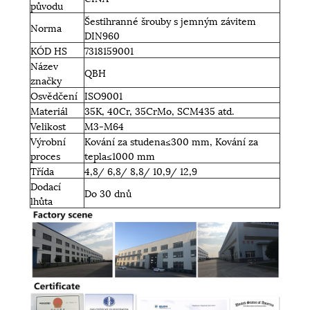
původu
Šestihranné šrouby s jemným závitem
Norma
DIN960
KÓD HS
7318159001
Název
QBH
značky
Osvědčení
ISO9001
Materiál
35K, 40Cr, 35CrMo, SCM435 atd.
Velikost
M3-M64
Výrobní
Kování za studena≤300 mm, Kování za
proces
tepla≤1000 mm
Třída
4,8/ 6,8/ 8,8/ 10,9/ 12,9
Dodací
Do 30 dnů
lhůta