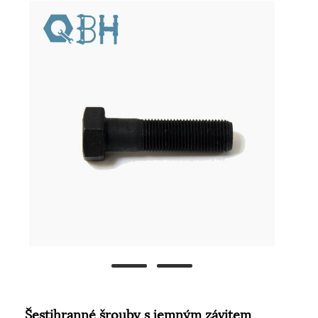
Šestihranné šrouby s jemným závitem