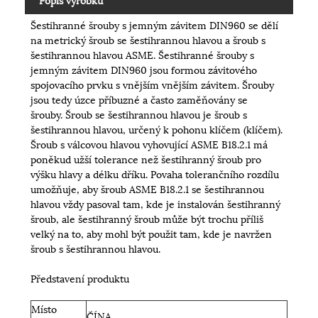
Šestihranné šrouby s jemným závitem DIN960 se dělí
na metrický šroub se šestihrannou hlavou a šroub s
šestihrannou hlavou ASME. Šestihranné šrouby s
jemným závitem DIN960 jsou formou závitového
spojovacího prvku s vnějším vnějším závitem. Šrouby
jsou tedy úzce příbuzné a často zaměňovány se
šrouby. Šroub se šestihrannou hlavou je šroub s
šestihrannou hlavou, určený k pohonu klíčem (klíčem).
Šroub s válcovou hlavou vyhovující ASME B18.2.1 má
poněkud užší tolerance než šestihranný šroub pro
výšku hlavy a délku dříku. Povaha tolerančního rozdílu
umožňuje, aby šroub ASME B18.2.1 se šestihrannou
hlavou vždy pasoval tam, kde je instalován šestihranný
šroub, ale šestihranný šroub může být trochu příliš
velký na to, aby mohl být použit tam, kde je navržen
šroub s šestihrannou hlavou.
Představení produktu
Místo
ČÍNA