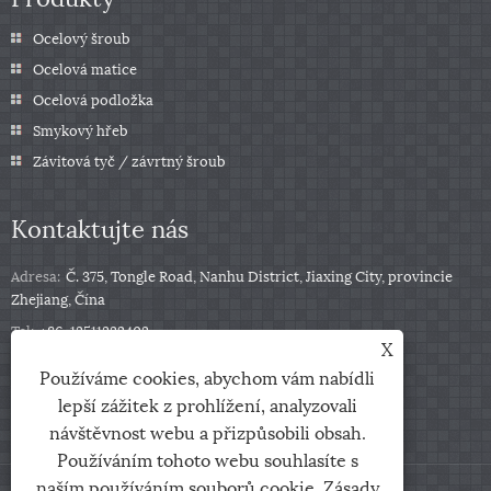
Ocelový šroub
Ocelová matice
Ocelová podložka
Smykový hřeb
Závitová tyč / závrtný šroub
Kontaktujte nás
Adresa:
Č. 375, Tongle Road, Nanhu District, Jiaxing City, provincie
Zhejiang, Čína
Tel:
+86-13511332403
X
Telefon:
+86-13511332403
Používáme cookies, abychom vám nabídli
E-mailem:
sales@qbfastener.cn
lepší zážitek z prohlížení, analyzovali
návštěvnost webu a přizpůsobili obsah.
Používáním tohoto webu souhlasíte s
naším používáním souborů cookie.
Zásady