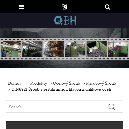
Domov
>
Produkty
>
Ocelový Šroub
>
Přírubový Šroub
> DIN6921 Šroub s šestihrannou hlavou z uhlíkové oceli