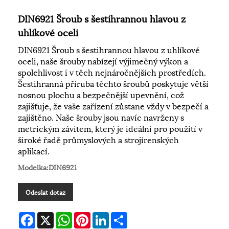
DIN6921 Šroub s šestihrannou hlavou z
uhlíkové oceli
DIN6921 Šroub s šestihrannou hlavou z uhlíkové
oceli, naše šrouby nabízejí výjimečný výkon a
spolehlivost i v těch nejnáročnějších prostředích.
Šestihranná příruba těchto šroubů poskytuje větší
nosnou plochu a bezpečnější upevnění, což
zajišťuje, že vaše zařízení zůstane vždy v bezpečí a
zajištěno. Naše šrouby jsou navíc navrženy s
metrickým závitem, který je ideální pro použití v
široké řadě průmyslových a strojírenských
aplikací.
Modelka:DIN6921
Odeslat dotaz
Facebook
X
WhatsApp
Pinterest
LinkedIn
Share