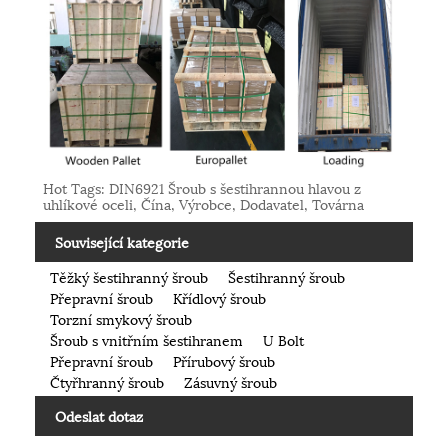
Hot Tags: DIN6921 Šroub s šestihrannou hlavou z
uhlíkové oceli, Čína, Výrobce, Dodavatel, Továrna
Související kategorie
Těžký šestihranný šroub
Šestihranný šroub
Přepravní šroub
Křídlový šroub
Torzní smykový šroub
Šroub s vnitřním šestihranem
U Bolt
Přepravní šroub
Přírubový šroub
Čtyřhranný šroub
Zásuvný šroub
Odeslat dotaz