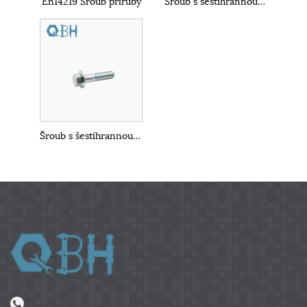
En14219 Šroub příruby
Šroub s šestihrannou přírubou DIN6921
Šroub s šestihrannou přírubou DIN6921