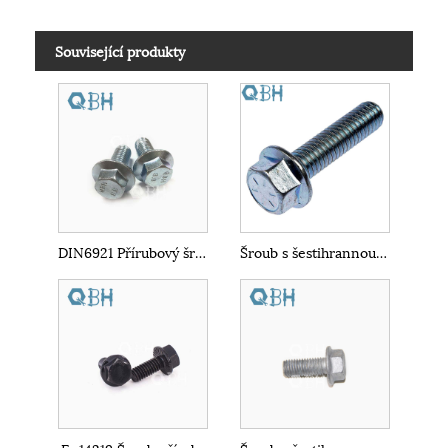
Související produkty
DIN6921 Přírubový šroub se šestihrannou hlavou
Šroub s šestihrannou přírubou