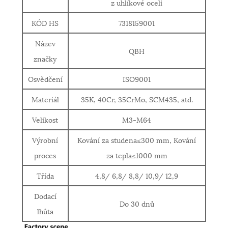
z uhlíkové oceli
KÓD HS
7318159001
Název
QBH
značky
Osvědčení
ISO9001
Materiál
35K, 40Cr, 35CrMo, SCM435, atd.
Velikost
M3-M64
Výrobní
Kování za studena≤300 mm, Kování
proces
za tepla≤1000 mm
Třída
4,8/ 6,8/ 8,8/ 10,9/ 12,9
Dodací
Do 30 dnů
lhůta