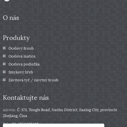
O nás
Produkty
Ocelový šroub
Ocelová matice
Ocelová podložka
Smykový hřeb
Závitová tyč / závrtný šroub
Kontaktujte nás
Adresa:
Č. 375, Tongle Road, Nanhu District, Jiaxing City, provincie
Zhejiang, Čína
Tel:
+86-13511332403