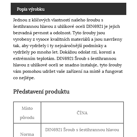
Popis výrobku
Jednou z klíčových vlastností našeho šroubu s
šestihrannou hlavou z uhlíkové oceli DIN6921 je jejich
bezvadná pevnost a odolnost. Tyto šrouby jsou
vyrobeny z vysoce kvalitních materiálů a jsou navrženy
tak, aby vydržely i ty nejnáročnější podmínky a
vydržely po mnoho let. Dokážou odolat rzi, korozi a
extrémním teplotám. DIN6921 Šroub s šestihrannou
hlavou z uhlíkové oceli se snadno instaluje, tyto šrouby
vám pomohou udržet vaše zařízení na místě a fungovat
co nejlépe.
Představení produktu
Místo
ČÍNA
původu
DIN6921 Šroub s šestihrannou hlavou
Norma